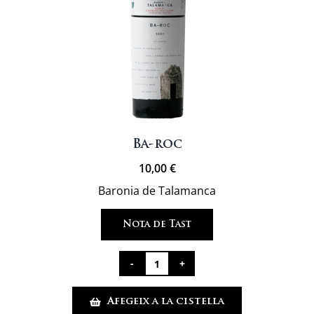
Ba-roc
10,00
€
Baronia de Talamanca
Nota de Tast
quantitat
de
Afegeix a la cistella
Ba-