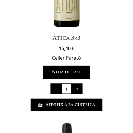
Àtica 3×3
15,40
€
Celler Parató
Nota de Tast
quantitat
de
Afegeix a la cistella
Àtica
3x3