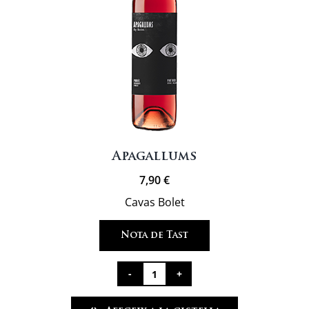
Apagallums
7,90
€
Cavas Bolet
Nota de Tast
quantitat
de