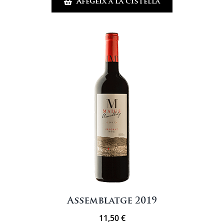
Afegeix a la cistella
Apagallums
Assemblatge 2019
11,50
€