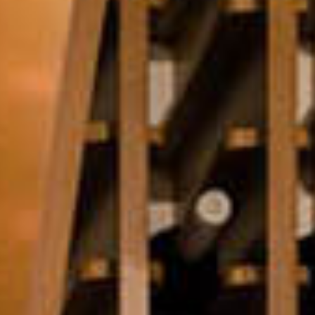
Club
Contacte i
Noves Adhesions