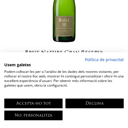
Brut Nature Gran Reserva
Política de privacitat
12,86
€
Usem galetes
Cavas Bolet
Podem col·locar-les per a l'anàlisi de les dades dels nostres visitants, per
millorar el nostre lloc web, mostrar-hi contingut personalitzat i oferir-hi una
excel·lent experiència d'usuari. Per obtenir més informació sobre les
galetes que usem, obriu la configuració.
Nota de Tast
Accepta-ho tot
Declina
quantitat
de
No, personalitza
Afegeix a la cistella
Brut
Nature