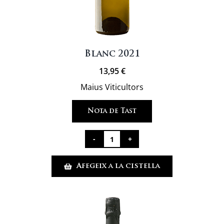
Blanc 2021
13,95
€
Maius Viticultors
Nota de Tast
quantitat
de
Afegeix a la cistella
Blanc
2021