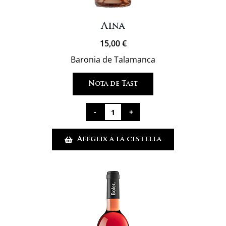
Aina
15,00
€
Baronia de Talamanca
Nota de Tast
quantitat
de
Afegeix a la cistella
Aina