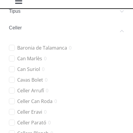
Toggle
Tipus
Navigation
Blancs
Celler
Negres
Baronia de Talamanca
0
Rosats
Can Marlès
0
Can Suriol
0
Escumosos
Cavas Bolet
0
Celler Arrufí
0
Celler Can Roda
0
Celler Eravi
0
Celler Parató
0