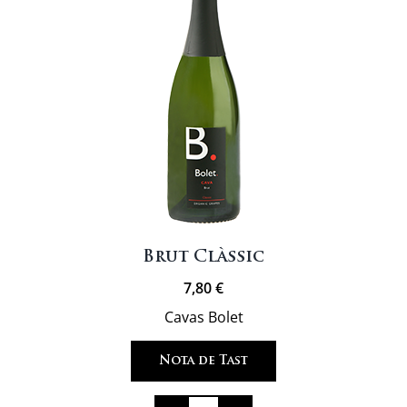
Brut Clàssic
7,80
€
Cavas Bolet
Nota de Tast