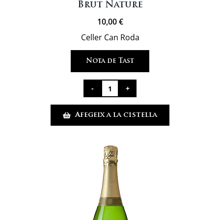
Brut Nature
10,00
€
Celler Can Roda
Nota de Tast
quantitat
de
Afegeix a la cistella
Brut
Nature