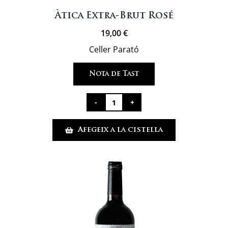
Àtica Extra-Brut Rosé
19,00
€
Celler Parató
Nota de Tast
quantitat
de
Afegeix a la cistella
Àtica
Extra-
Brut
Rosé