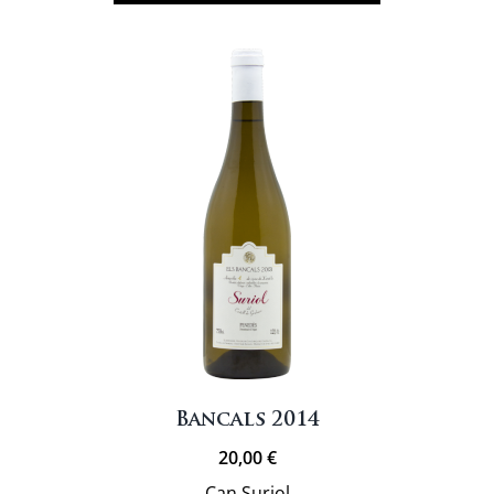
roc
Bancals 2014
20,00
€
Can Suriol