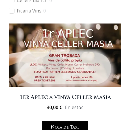
Cellers Blanch
0
Ficaria Vins
0
Heretat Mascorrubí
1
Maius Viticultors
0
Mas Blanch i Jové
0
Vega de Ribes
0
Vins Desantesos
0
Vins El Cep
0
Vinya Els Vilars
0
1er Aplec a Vinya Celler Masia
30,00
€
En estoc
Nota de Tast