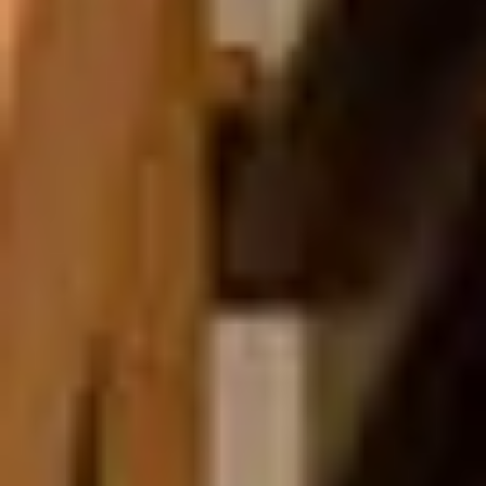
Club
Contacte i
Noves Adhesions