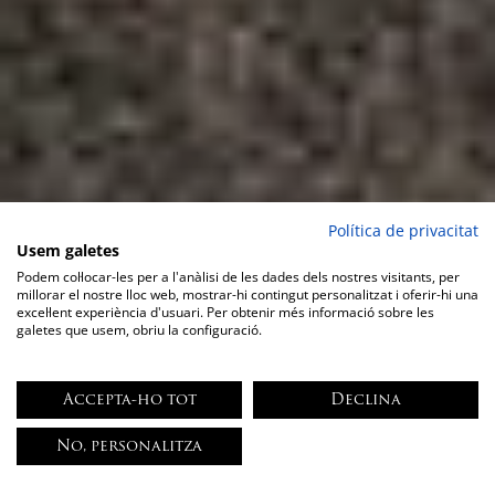
Política de privacitat
Usem galetes
Podem col·locar-les per a l'anàlisi de les dades dels nostres visitants, per
millorar el nostre lloc web, mostrar-hi contingut personalitzat i oferir-hi una
excel·lent experiència d'usuari. Per obtenir més informació sobre les
galetes que usem, obriu la configuració.
Accepta-ho tot
Declina
No, personalitza