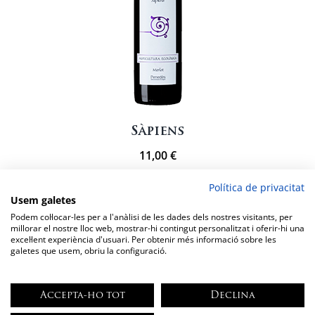
Sàpiens
11,00
€
Cavas Bolet
Política de privacitat
Usem galetes
Nota de Tast
Podem col·locar-les per a l'anàlisi de les dades dels nostres visitants, per
millorar el nostre lloc web, mostrar-hi contingut personalitzat i oferir-hi una
excel·lent experiència d'usuari. Per obtenir més informació sobre les
galetes que usem, obriu la configuració.
quantitat
de
Afegeix a la cistella
Sàpiens
Accepta-ho tot
Declina