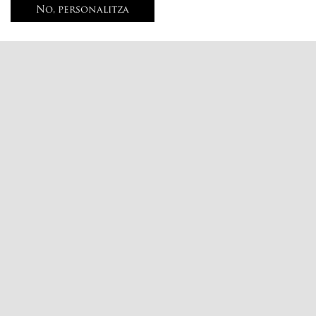
No, personalitza
Subscriu-te al nostre butlletí