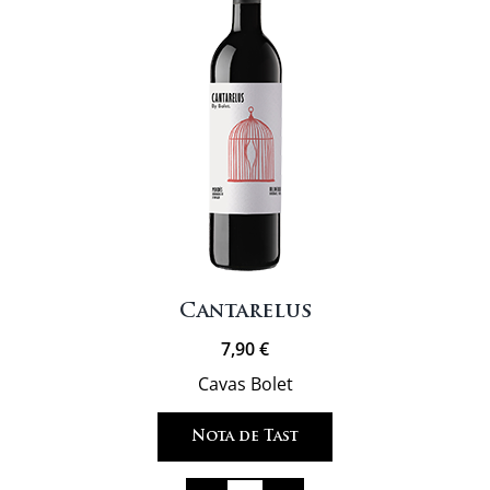
Cantarelus
7,90
€
Cavas Bolet
Nota de Tast