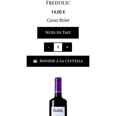
Fredolic
14,00
€
Cavas Bolet
Nota de Tast
quantitat
de
Afegeix a la cistella
Fredolic