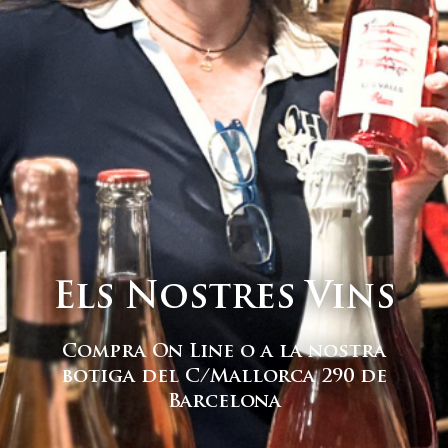
Club
Contacte i
Noves Adhesions
Els Nostres Vins
Compra On Line o a la nostra
botiga del C/Mallorca 290 de
Barcelona