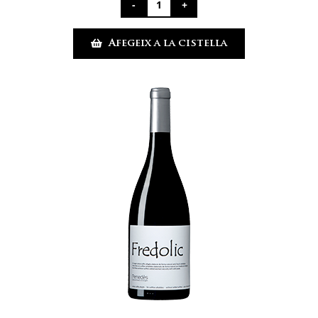
quantitat
de
Afegeix a la cistella
Cantarelus