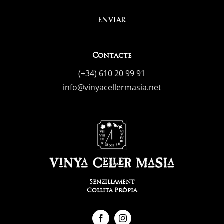
ENVIAR
Contacte
(+34) 610 20 99 91
info@vinyacellermasia.net
Senzillament
Collita Pròpia