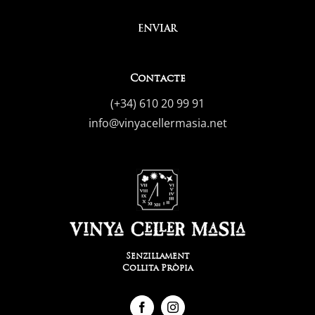
ENVIAR
Contacte
(+34) 610 20 99 91
info@vinyacellermasia.net
Senzillament
Collita Pròpia