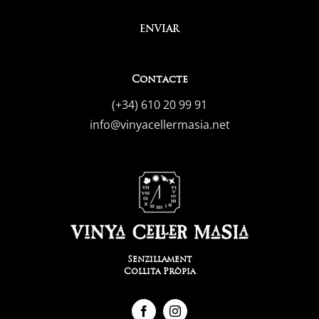
ENVIAR
Contacte
(+34) 610 20 99 91
info@vinyacellermasia.net
Senzillament
Collita Pròpia