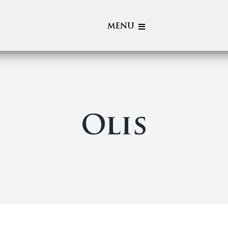
MENU
Qui Som
Cellers
Olis
Botiga
Activitats al Celler
Mapa
Blog