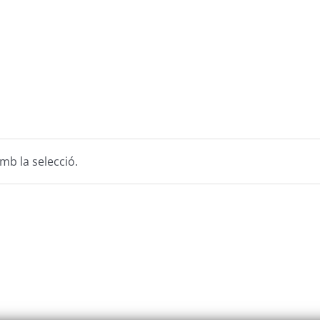
Club
Contacte i
Noves Adhesions
mb la selecció.