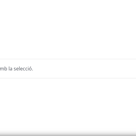
Club
Contacte i
Noves Adhesions
mb la selecció.