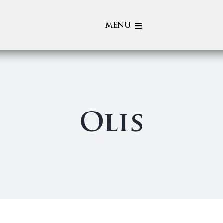
MENU
Qui Som
Cellers
Olis
Botiga
Activitats al Celler
Mapa
Blog