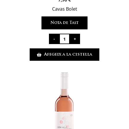
Cavas Bolet
Nota de Tast
quantitat
de
Afegeix a la cistella
Apagallums