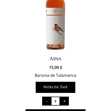
Aina
15,00
€
Baronia de Talamanca
Nota de Tast
quantitat
de