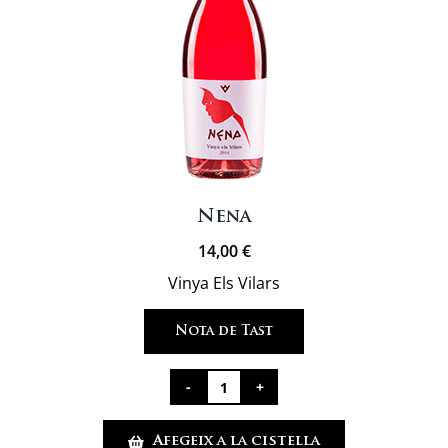
Nena
14,00
€
Vinya Els Vilars
Nota de Tast
quantitat
de
Afegeix a la cistella