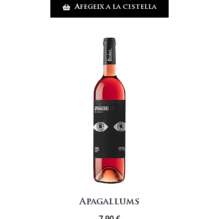
Afegeix a la cistella
Aina
Apagallums
7,90
€