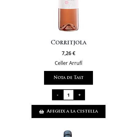
Corritjola
7,26
€
Celler Arrufí
Nota de Tast
quantitat
de
Afegeix a la cistella
Corritjola