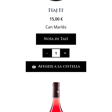
Itaj It
15,00
€
Can Marlès
Nota de Tast
quantitat
de
Afegeix a la cistella
Itaj
It