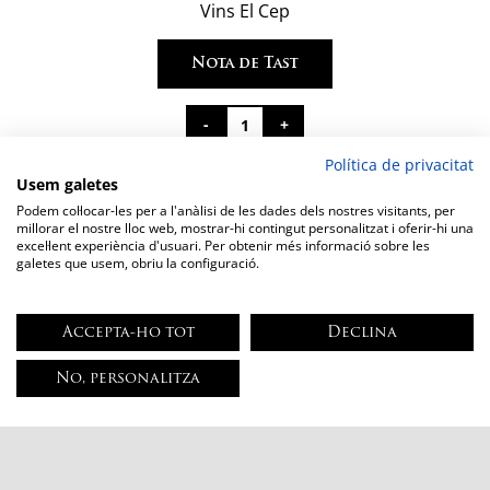
Vins El Cep
Nota de Tast
quantitat
de
Política de privacitat
Usem galetes
Afegeix a la cistella
OT
Podem col·locar-les per a l'anàlisi de les dades dels nostres visitants, per
Rosat
millorar el nostre lloc web, mostrar-hi contingut personalitzat i oferir-hi una
de
excel·lent experiència d'usuari. Per obtenir més informació sobre les
galetes que usem, obriu la configuració.
Terrer
Accepta-ho tot
Declina
No, personalitza