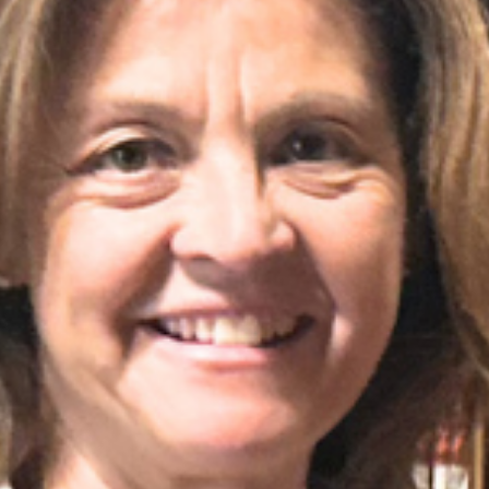
Club
Contacte i
Noves Adhesions