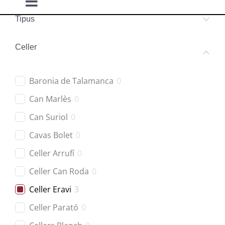
Toggle
Tipus
Navigation
Blancs
Celler
Negres
Baronia de Talamanca
0
Rosats
Can Marlès
0
Can Suriol
0
Escumosos
Cavas Bolet
0
Celler Arrufí
0
Celler Can Roda
0
Celler Eravi
3
Celler Parató
0