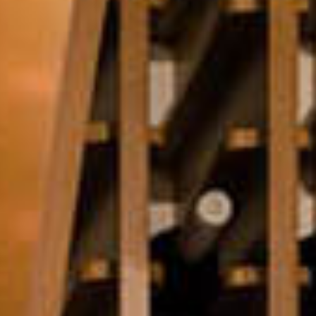
Club
Contacte i
Noves Adhesions