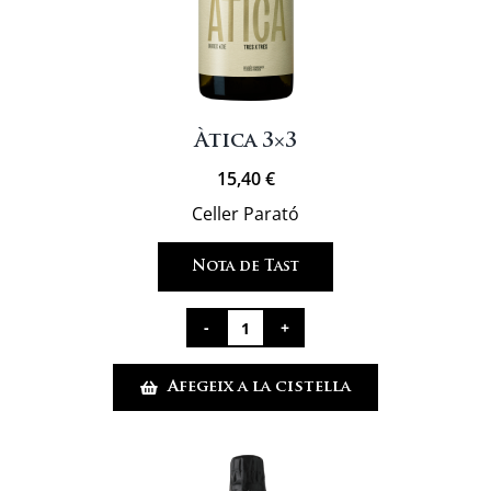
Àtica 3×3
15,40
€
Celler Parató
Nota de Tast
quantitat
de
Afegeix a la cistella
Àtica
3x3