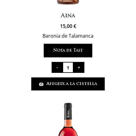
Aina
15,00
€
Baronia de Talamanca
Nota de Tast
quantitat
de
Afegeix a la cistella
Aina