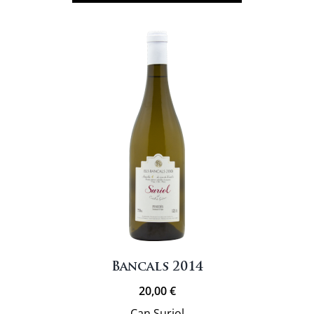
roc
Bancals 2014
20,00
€
Can Suriol