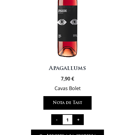
Apagallums
7,90
€
Cavas Bolet
Nota de Tast
quantitat
de