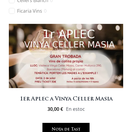
Cellers Blanch
0
Ficaria Vins
0
Heretat Mascorrubí
0
Maius Viticultors
0
Mas Blanch i Jové
0
Vega de Ribes
0
Vins Desantesos
0
Vins El Cep
0
Vinya Els Vilars
0
1er Aplec a Vinya Celler Masia
30,00
€
En estoc
Nota de Tast