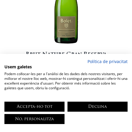
Brut Nature Gran Reserva
Política de privacitat
12,86
€
Usem galetes
Cavas Bolet
Podem col·locar-les per a l'anàlisi de les dades dels nostres visitants, per
millorar el nostre lloc web, mostrar-hi contingut personalitzat i oferir-hi una
excel·lent experiència d'usuari. Per obtenir més informació sobre les
galetes que usem, obriu la configuració.
Nota de Tast
Accepta-ho tot
Declina
quantitat
de
No, personalitza
Afegeix a la cistella
Brut
Nature