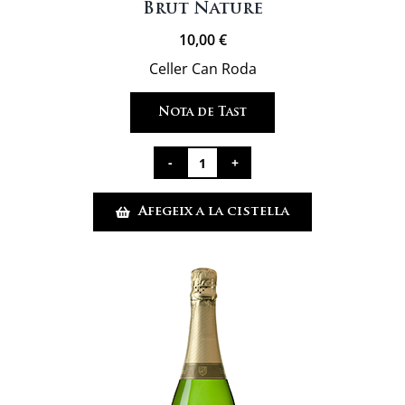
Brut Nature
10,00
€
Celler Can Roda
Nota de Tast
quantitat
de
Afegeix a la cistella
Brut
Nature