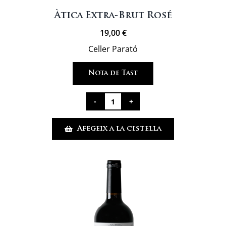
Àtica Extra-Brut Rosé
19,00
€
Celler Parató
Nota de Tast
quantitat
de
Afegeix a la cistella
Àtica
Extra-
Brut
Rosé