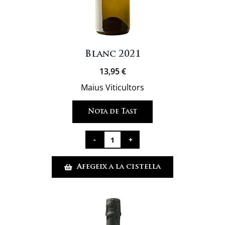
Blanc 2021
13,95
€
Maius Viticultors
Nota de Tast
quantitat
de
Afegeix a la cistella
Blanc
2021