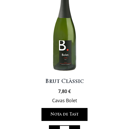
Brut Clàssic
7,80
€
Cavas Bolet
Nota de Tast