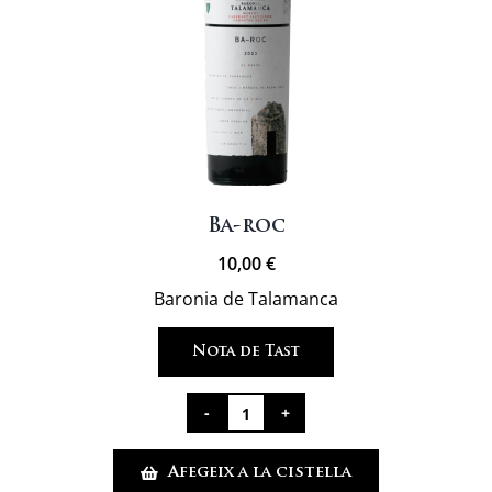
Ba-roc
10,00
€
Baronia de Talamanca
Nota de Tast
quantitat
de
Afegeix a la cistella
Ba-