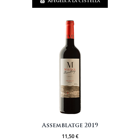
Afegeix a la cistella
Apagallums
Assemblatge 2019
11,50
€